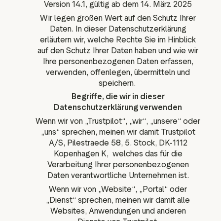
Version 14.1, gültig ab dem 14. März 2025
ation
Wir legen großen Wert auf den Schutz Ihrer
Daten. In dieser Datenschutzerklärung
erläutern wir, welche Rechte Sie im Hinblick
auf den Schutz Ihrer Daten haben und wie wir
executive teams
Ihre personenbezogenen Daten erfassen,
verwenden, offenlegen, übermitteln und
 policy
speichern.
very policy
Begriffe, die wir in dieser
hics
Datenschutzerklärung verwenden
Wenn wir von „Trustpilot“, „wir“, „unsere“ oder
 association
„uns“ sprechen, meinen wir damit Trustpilot
eference
A/S, Pilestraede 58, 5. Stock, DK-1112
f matters
Kopenhagen K, welches das für die
r the board
Verarbeitung Ihrer personenbezogenen
Daten verantwortliche Unternehmen ist.
ment of Reasons
Wenn wir von „Website“, „Portal“ oder
„Dienst“ sprechen, meinen wir damit alle
Websites, Anwendungen und anderen